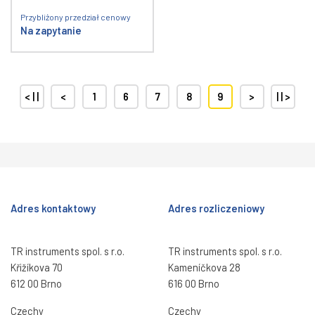
Przybliżony przedział cenowy
Na zapytanie
< | |
<
1
6
7
8
9
>
| | >
Adres kontaktowy
Adres rozliczeniowy
TR instruments spol. s r.o.
TR instruments spol. s r.o.
Křižíkova 70
Kameníčkova 28
612 00 Brno
616 00 Brno
Czechy
Czechy