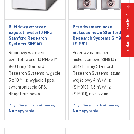
Looking for reseller ?
Rubidowy wzorzec
Przedwzmacniacze
częstotliwości 10 MHz
niskoszumowe Stanford
Stanford Research
Research Systems SIM910
Systems SIM940
i SIM911
Rubidowy wzorzec
Przedwzmacniacze
częstotliwości 10 MHz SIM
niskoszumowe SIM910 i
940 firmy Stanford
SIM911 firmy Stanford
Research Systems, wyjście
Research Systems, szum
3 x 10 MHz, wyjście 1 pps,
wejściowy 4 nV/√Hz
synchronizacja GPS,
(SIM910) i 1,8 nV/√Hz
długoterminowa…
(SIM911), niski szum…
Przybliżony przedział cenowy
Przybliżony przedział cenowy
Na zapytanie
Na zapytanie