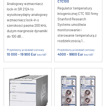
CTC100
Analogowy wzmacniacz
Regulator temperatury
lock-in SR 2124 to
kriogenicznej CTC 100 firmy
wysokowydajny analogowy
Stanford Research
wzmacniacz lock-in o
Systems umożliwia
szerokości pasma 200 kHz,
monitorowanie i
dużym marginesie dynamiki
sterowanie temperaturą z
do 100 dB…
rozdzielczością 1…
Przybliżony przedział cenowy
Przybliżony przedział cenowy
10 000 - 19 900 Eur
4000 - 9900 Eur
bez VAT
bez VAT