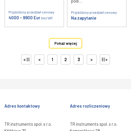
pole…
Przybliżony przedział cenowy
Przybliżony przedział cenowy
4000 - 9900 Eur
Na zapytanie
bez VAT
Pokaż więcej
< | |
<
1
2
3
>
| | >
Adres kontaktowy
Adres rozliczeniowy
TR instruments spol. s r.o.
TR instruments spol. s r.o.
Křižíkova 70
Kameníčkova 28