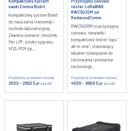
Kompaktowy system
Przystępny cenowo
nauki Emona Biskit
tester LoRaWAN
RWC5020M od
Kompaktowy system Biskit
RedwoodComm
do nauczania transmisji i
RWC5020M to przystępny
techniki laboratoryjnej.
cenowo, niewielki i
Zawiera sumator, mnożnik,
kompaktowy tester typu "
filtr LPF, źródło sygnału,
all-in-one", stanowiący
VCO, PCM itp.,…
idealne rozwiązanie do
testowania i pomiarów
technologii…
Przybliżony przedział cenowy
Przybliżony przedział cenowy
2000 - 2950 Eur
4000 - 9900 Eur
bez VAT
bez VAT