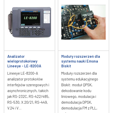
Analizator
Moduły rozszerzeń dla
wieloprotokołowy
systemu nauki Emona
Lineeye - LE-8200A
Biskit
Lineeye LE-8200-A
Moduły rozszerzeń dla
analizator protokołów
systemu edukacyjnego
interfejsów szeregowych i
Biskit: moduł QPSK,
asynchronicznych, takich
dekodowanie kodu
jak RS-232C, RS-422/485,
liniowego, modulacja i
RS-530, X.20/21, RS-449,
demodulacja DPSK,
V.24 i V…
demodulacja FM z PLL,