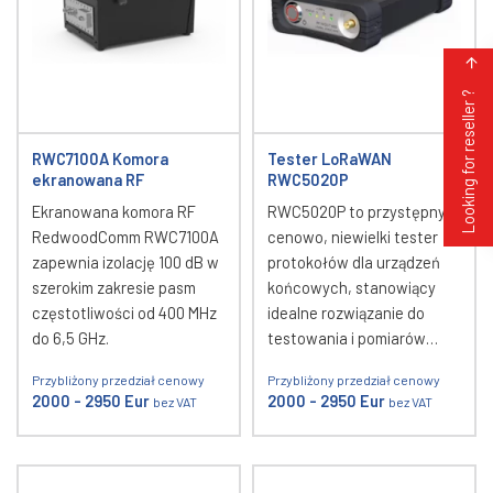
Looking for reseller ?
RWC7100A Komora
Tester LoRaWAN
ekranowana RF
RWC5020P
Ekranowana komora RF
RWC5020P to przystępny
RedwoodComm RWC7100A
cenowo, niewielki tester
zapewnia izolację 100 dB w
protokołów dla urządzeń
szerokim zakresie pasm
końcowych, stanowiący
częstotliwości od 400 MHz
idealne rozwiązanie do
do 6,5 GHz.
testowania i pomiarów…
Przybliżony przedział cenowy
Przybliżony przedział cenowy
2000 - 2950 Eur
2000 - 2950 Eur
bez VAT
bez VAT