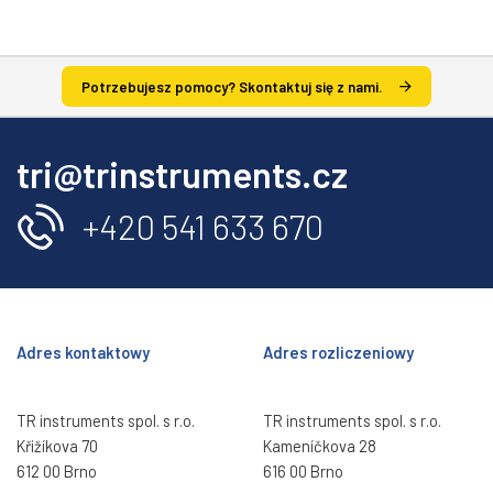
Potrzebujesz pomocy? Skontaktuj się z nami.
tri@trinstruments.cz
+420 541 633 670
Adres kontaktowy
Adres rozliczeniowy
TR instruments spol. s r.o.
TR instruments spol. s r.o.
Křižíkova 70
Kameníčkova 28
612 00 Brno
616 00 Brno