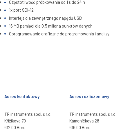
Częstotliwość próbkowania od 1 s do 24 h
1x port SDI-12
Interfejs dla zewnętrznego napędu USB
16 MB pamięci dla 0,5 miliona punktów danych
Oprogramowanie graficzne do programowania i analizy
Adres kontaktowy
Adres rozliczeniowy
TR instruments spol. s r.o.
TR instruments spol. s r.o.
Křižíkova 70
Kameníčkova 28
612 00 Brno
616 00 Brno