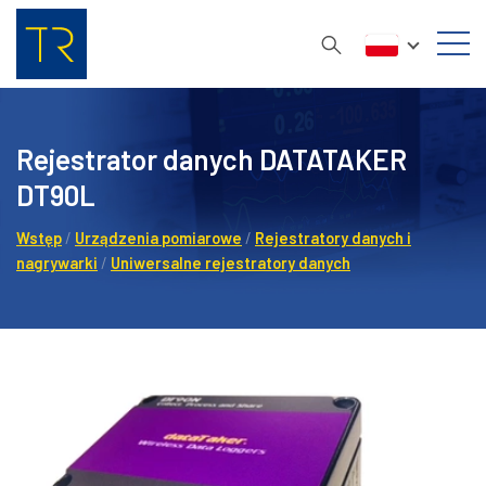
Rejestrator danych DATATAKER
DT90L
Wstęp
/
Urządzenia pomiarowe
/
Rejestratory danych i
nagrywarki
/
Uniwersalne rejestratory danych