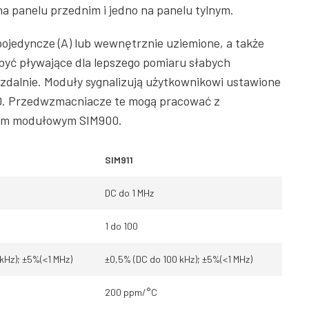
 na panelu przednim i jedno na panelu tylnym.
pojedyncze (A) lub wewnętrznie uziemione, a także
być pływające dla lepszego pomiaru słabych
 zdalnie. Moduły sygnalizują użytkownikowi ustawione
LD. Przedwzmacniacze te mogą pracować z
em modułowym SIM900.
SIM911
DC do 1 MHz
1 do 100
kHz); ±5%(<1 MHz)
±0,5% (DC do 100 kHz); ±5%(<1 MHz)
200 ppm/°C