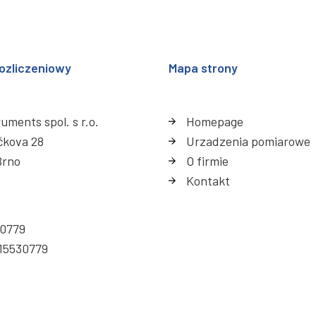
ozliczeniowy
Mapa strony
uments spol. s r.o.
Homepage
čkova 28
Urzadzenia pomiarowe
Brno
O firmie
Kontakt
30779
15530779