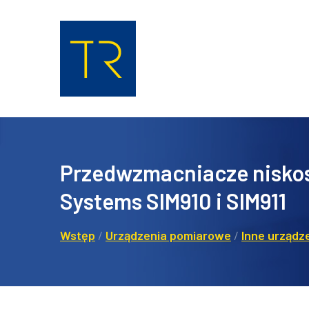
Przedwzmacniacze nisko
Systems SIM910 i SIM911
Wstęp
/
Urządzenia pomiarowe
/
Inne urządz