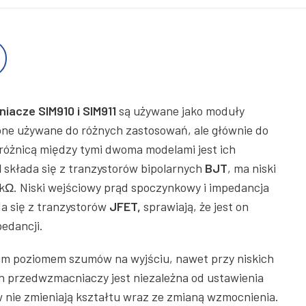
acze SIM910 i SIM911
są używane jako moduły
 one używane do różnych zastosowań, ale głównie do
óżnicą między tymi dwoma modelami jest ich
1
składa się z tranzystorów bipolarnych
BJT
, ma niski
kΩ. Niski wejściowy prąd spoczynkowy i impedancja
da się z tranzystorów
JFET,
sprawiają, że jest on
pedancji.
im poziomem szumów na wyjściu, nawet przy niskich
 przedwzmacniaczy jest niezależna od ustawienia
 nie zmieniają kształtu wraz ze zmianą wzmocnienia.