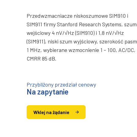
Przedwzmacniacze niskoszumowe SIM910 i
SIM911 firmy Stanford Research Systems, szum
wejściowy 4 nV/√Hz (SIM910) i 1,8 nV/√Hz
(SIM911), niski szum wyjściowy, szerokość pas
1 MHz, wybierane wzmocnienie 1 - 100, AC/DC,
CMRR 85 dB.
Przybliżony przedział cenowy
Na zapytanie
Wklej na żądanie