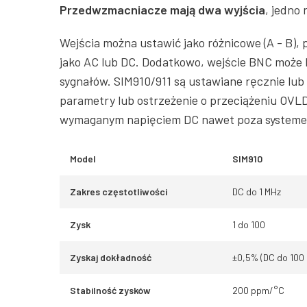
Przedwzmacniacze mają dwa wyjścia
, jedno
Wejścia można ustawić jako różnicowe (A - B), 
jako AC lub DC. Dodatkowo, wejście BNC może 
sygnałów. SIM910/911 są ustawiane ręcznie lub
parametry lub ostrzeżenie o przeciążeniu OV
wymaganym napięciem DC nawet poza system
Model
SIM910
Zakres częstotliwości
DC do 1 MHz
Zysk
1 do 100
Zyskaj dokładność
±0,5% (DC do 100 
Stabilność zysków
200 ppm/°C