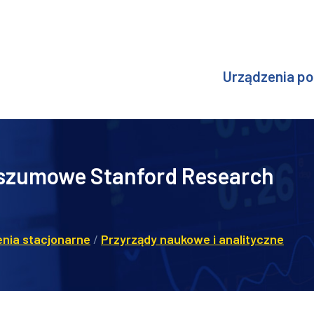
Urządzenia p
szumowe Stanford Research
enia stacjonarne
/
Przyrządy naukowe i analityczne