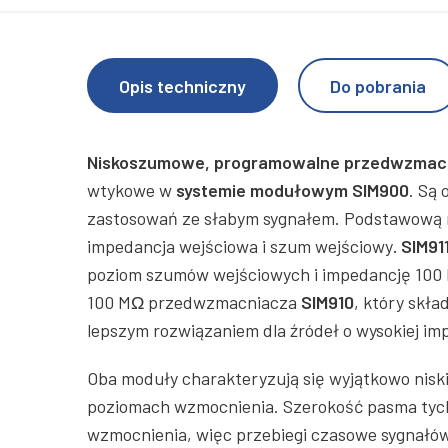
Opis techniczny
Do pobrania
Niskoszumowe, programowalne przedwzmacni
wtykowe w
systemie modułowym SIM900
. Są
zastosowań ze słabym sygnałem. Podstawową r
impedancja wejściowa i szum wejściowy
. SIM91
poziom szumów wejściowych i impedancję 100 
100 MΩ przedwzmacniacza
SIM910
, który skła
lepszym rozwiązaniem dla źródeł o wysokiej im
Oba moduły charakteryzują się wyjątkowo nisk
poziomach wzmocnienia. Szerokość pasma tych
wzmocnienia, więc przebiegi czasowe sygnałów