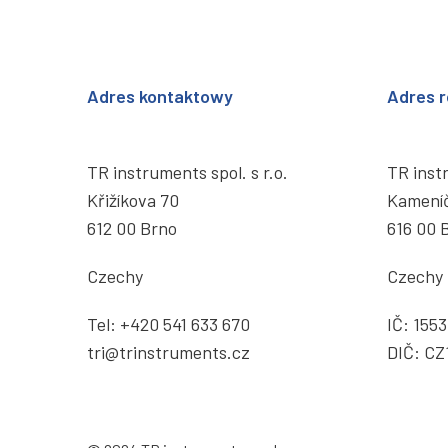
Adres kontaktowy
Adres r
TR instruments spol. s r.o.
TR instr
Křižíkova 70
Kamení
612 00 Brno
616 00 
Czechy
Czechy
Tel:
+420 541 633 670
IČ: 155
tri@trinstruments.cz
DIČ: CZ