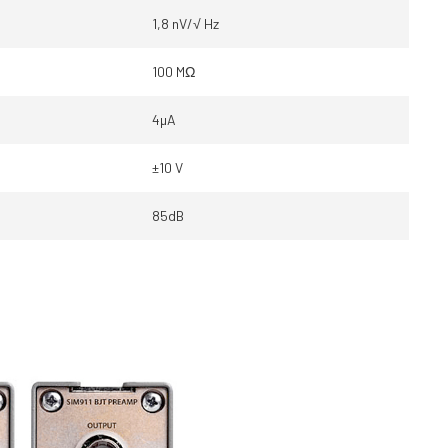
1,8 nV/√ Hz
100 MΩ
4µA
±10 V
85dB