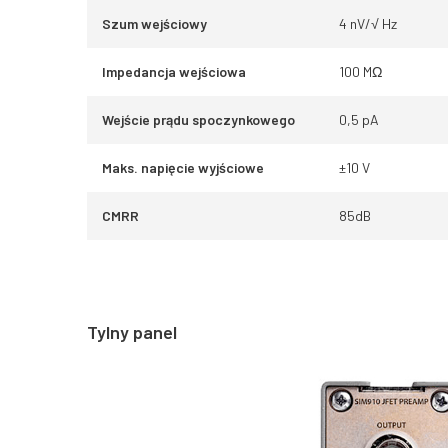
Szum wejściowy
4 nV/√ Hz
Impedancja wejściowa
100 MΩ
Wejście prądu spoczynkowego
0,5 pA
Maks. napięcie wyjściowe
±10 V
CMRR
85dB
Tylny panel