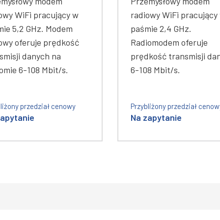
emysłowy modem
Przemysłowy modem
owy WiFi pracujący w
radiowy WiFi pracujący
mie 5,2 GHz. Modem
paśmie 2,4 GHz.
owy oferuje prędkość
Radiomodem oferuje
smisji danych na
prędkość transmisji da
omie 6-108 Mbit/s.
6-108 Mbit/s.
liżony przedział cenowy
Przybliżony przedział cenow
zapytanie
Na zapytanie