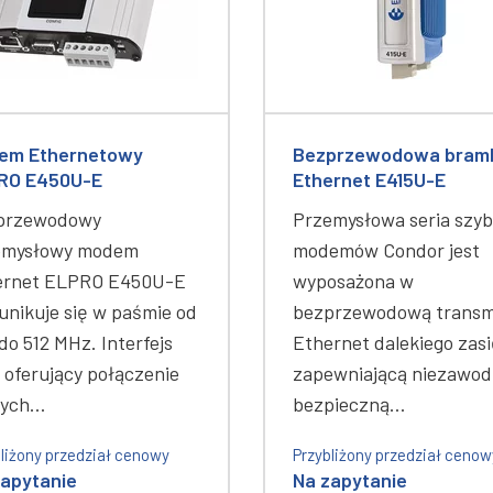
em Ethernetowy
Bezprzewodowa bram
RO E450U-E
Ethernet E415U-E
przewodowy
Przemysłowa seria szyb
emysłowy modem
modemów Condor jest
ernet ELPRO E450U-E
wyposażona w
nikuje się w paśmie od
bezprzewodową transm
do 512 MHz. Interfejs
Ethernet dalekiego zas
oferujący połączenie
zapewniającą niezawod
nych…
bezpieczną…
liżony przedział cenowy
Przybliżony przedział cenow
zapytanie
Na zapytanie