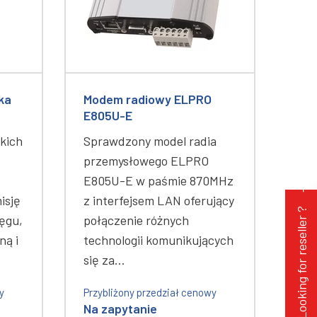
ka
Modem radiowy ELPRO
E805U-E
kich
Sprawdzony model radia
przemysłowego ELPRO
E805U-E w paśmie 870MHz
isję
z interfejsem LAN oferujący
Looking for reseller ?
ięgu,
połączenie różnych
ną i
technologii komunikujących
się za…
y
Przybliżony przedział cenowy
Na zapytanie