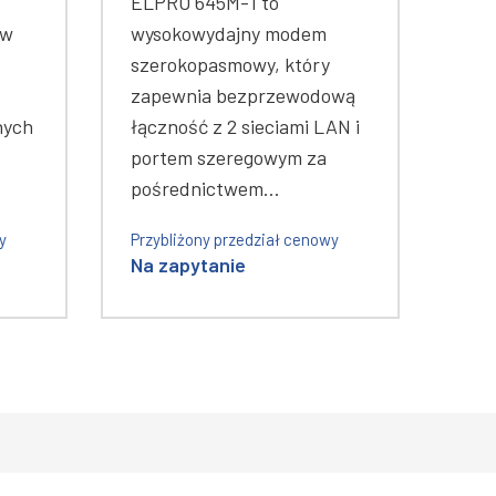
ELPRO 645M-1 to
 w
wysokowydajny modem
szerokopasmowy, który
zapewnia bezprzewodową
nych
łączność z 2 sieciami LAN i
portem szeregowym za
pośrednictwem…
y
Przybliżony przedział cenowy
Na zapytanie