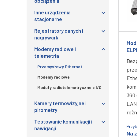
obciążenia
Inne urządzenia
stacjonarne
Rejestratory danych i
nagrywarki
Mod
Modemy radiowe i
ELP
telemetria
Bez
Przemysłowy Ethernet
prz
Modemy radiowe
Eth
komu
Moduły radiotelemetryczne z I/O
360 
Kamery termowizyjne i
LAN 
pirometry
róż
Testowanie komunikacji i
Przyb
nawigacji
Na 