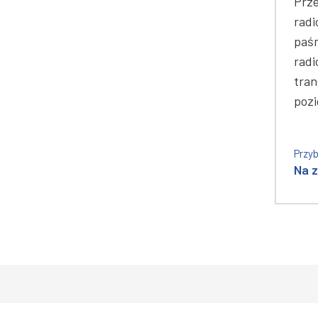
Prz
radi
paś
radi
tran
pozi
Przyb
Na 