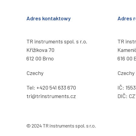
Adres kontaktowy
Adres r
TR instruments spol. s r.o.
TR instr
Křižíkova 70
Kamení
612 00 Brno
616 00 
Czechy
Czechy
Tel:
+420 541 633 670
IČ: 155
tri@trinstruments.cz
DIČ: CZ
© 2024 TR instruments spol. s r.o.