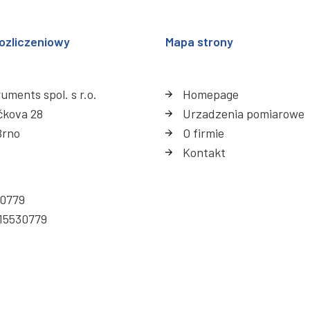
ozliczeniowy
Mapa strony
uments spol. s r.o.
Homepage
čkova 28
Urzadzenia pomiarowe
Brno
O firmie
Kontakt
30779
15530779